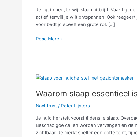
die
Je ligt in bed, terwijl slaap uitblijft. Vaak li
je
actief, terwijl je wilt ontspannen. Ook reageer
nachtrust
voor bedtijd speelt een grote rol. […]
verstoren
Read More »
Waarom
slaap
Waarom slaap essentieel is
essentieel
is
Nachtrust
/
Peter Lijsters
voor
huidherstel
Je huid herstelt vooral tijdens je slaap. Overda
Beschadigde cellen worden vervangen en de hui
zichtbaar. Je merkt sneller een doffe teint, fijn