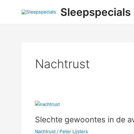
Skip
Post
Sleepspecials
to
pagination
content
Nachtrust
Slechte
gewoontes
Slechte gewoontes in de av
in
de
Nachtrust
/
Peter Lijsters
avond