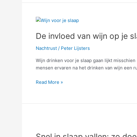
De
invloed
De invloed van wijn op je s
van
wijn
Nachtrust
/
Peter Lijsters
op
je
Wijn drinken voor je slaap gaan lijkt misschie
slaapcyclus
mensen ervaren na het drinken van wijn een ru
Read More »
Snel
in
Snel in slaap vallen: zo doe
slaap