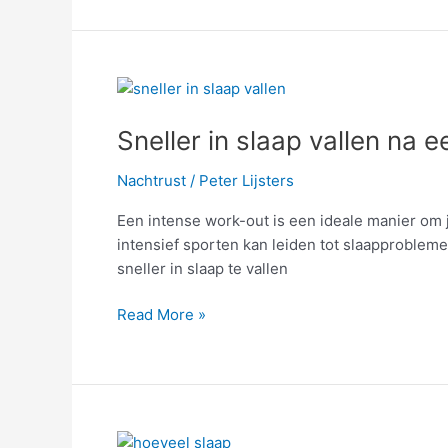
Sneller
in
Sneller in slaap vallen na 
slaap
vallen
Nachtrust
/
Peter Lijsters
na
een
Een intense work-out is een ideale manier om j
intense
intensief sporten kan leiden tot slaapprobleme
work-
sneller in slaap te vallen
out;
zo
Read More »
doe
je
het
Hoeveel