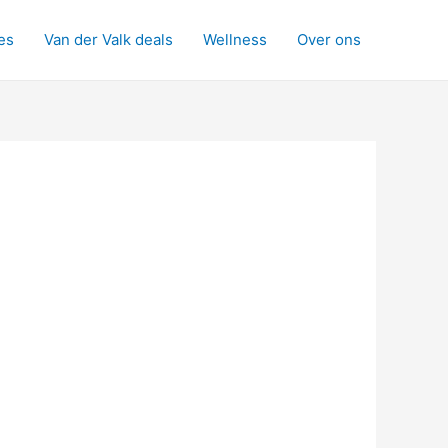
es
Van der Valk deals
Wellness
Over ons