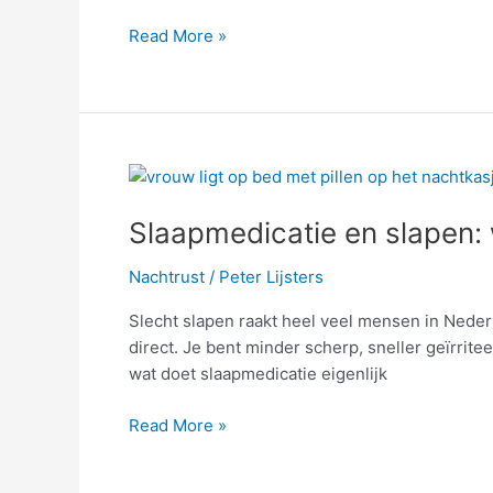
Read More »
Slaapmedicatie
en
Slaapmedicatie en slapen: 
slapen:
wat
Nachtrust
/
Peter Lijsters
doet
het
Slecht slapen raakt heel veel mensen in Nederl
met
direct. Je bent minder scherp, sneller geïrrit
jouw
wat doet slaapmedicatie eigenlijk
nachtrust?
Read More »