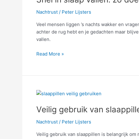
vallen:
Nachtrust
/
Peter Lijsters
zo
doe
Veel mensen liggen ’s nachts wakker en vragen 
je
achter de rug hebt en je gedachten maar blijve
dat
vallen.
Read More »
Veilig
gebruik
Veilig gebruik van slaappill
van
slaappillen:
Nachtrust
/
Peter Lijsters
tips
en
Veilig gebruik van slaappillen is belangrijk 
adviezen