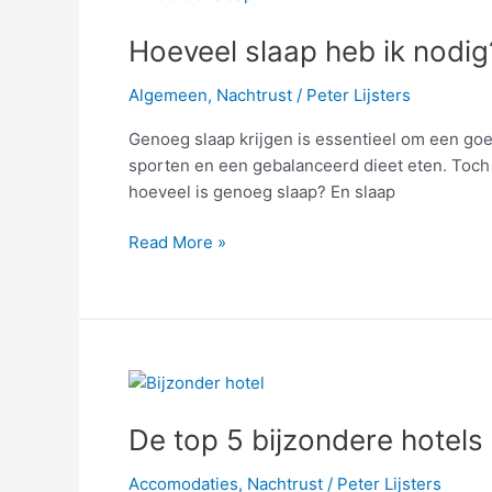
slaap
Hoeveel slaap heb ik nodig
heb
ik
Algemeen
,
Nachtrust
/
Peter Lijsters
nodig?
Genoeg slaap krijgen is essentieel om een goe
sporten en een gebalanceerd dieet eten. Toc
hoeveel is genoeg slaap? En slaap
Read More »
De
top
De top 5 bijzondere hotels
5
bijzondere
Accomodaties
,
Nachtrust
/
Peter Lijsters
hotels