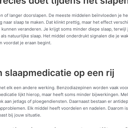
ecies doet tijdens het slape
apen of langer doorslapen. De meeste middelen beïnvloeden je 
 naar slaap te maken. Dat klinkt prettig, maar het effect vers
n kunnen veranderen. Je krijgt soms minder diepe slaap, terwijl j
de als natuurlijke slaap. Het middel onderdrukt signalen die je 
n voordat je eraan begint.
 slaapmedicatie op een rij
met elk een andere werking. Benzodiazepinen worden vaak voor
edicatie lijkt hierop, maar heeft soms minder bijwerkingen. Me
nk aan jetlags of ploegendiensten. Daarnaast bestaan er antide
pproblemen. Elk middel heeft voordelen en nadelen. Daarom is he
st bij jouw situatie.