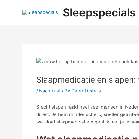
Skip
Post
Sleepspecials
to
navigation
content
Slaapmedicatie en slapen: 
/
Nachtrust
/ By
Peter Lijsters
Slecht slapen raakt heel veel mensen in Nederl
direct. Je bent minder scherp, sneller geïrrit
wat doet slaapmedicatie eigenlijk met je licha