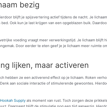
chaam bezig
erdoor blijft je spijsvertering actief tijdens de nacht. Je lichaam
 bed. Ook kun je last krijgen van een opgeblazen buik. Daardoor d
vetrijke voeding vraagt meer verwerkingstijd. Je lichaam blijft 
 ongemak. Door eerder te eten geef je je lichaam meer ruimte om
ng lijken, maar activeren
 hebben ze een activerend effect op je lichaam. Roken verhoogt
enk aan sociale interactie of stimulerende gewoontes. Hierdoor b
 Hookah Supply
als moment van rust. Toch zorgen deze prikkels
uurt. Daarnaast blijft de stimulatie nog een tijd aanwezig. Hierdo