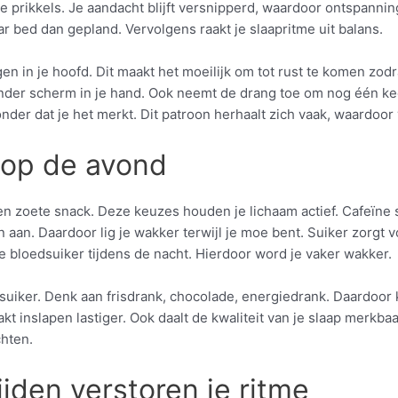
e prikkels. Je aandacht blijft versnipperd, waardoor ontspanning 
naar bed dan gepland. Vervolgens raakt je slaapritme uit balans.
ngen in je hoofd. Dit maakt het moeilijk om tot rust te komen zo
 zonder scherm in je hand. Ook neemt de drang toe om nog één ke
 zonder dat je het merkt. Dit patroon herhaalt zich vaak, waardoo
t op de avond
 een zoete snack. Deze keuzes houden je lichaam actief. Cafeïne
en aan. Daardoor lig je wakker terwijl je moe bent. Suiker zorgt 
je bloedsuiker tijdens de nacht. Hierdoor word je vaker wakker.
suiker. Denk aan frisdrank, chocolade, energiedrank. Daardoor k
akt inslapen lastiger. Ook daalt de kwaliteit van je slaap merkbaar
chten.
jden verstoren je ritme