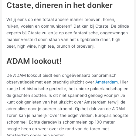
Ctaste, dineren in het donker
Wil jij eens op een totaal andere manier proeven, horen,
ruiken, voelen en communiceren? Dat kan bij Ctaste. De blinde
experts bij Ctaste zullen je op een fantastische, ongedwongen
manier versteld doen staan van het uitgebreide diner, high
beer, high wine, high tea, brunch of proeverij.
A’DAM lookout!
De A’DAM lookout biedt een ongeëvenaard panoramisch
observatiedek met een prachtig uitzicht over
Amsterdam
. Hier
kun je het historische gedeelte, het unieke polderlandschap en
de grachten spotten. Is dit niet spannend genoeg voor je? Je
kunt ook genieten van het uitzicht over Amsterdam terwijl de
adrenaline door je aderen stroomt. Op het dak van de A’DAM
Toren kan je namelijk ‘Over the edge’ vinden, Europa’s hoogste
schommel. Echte daredevils schommelen op 100 meter
hoogte heen en weer over de rand van de toren met
Amsterdam onder hun voeten.