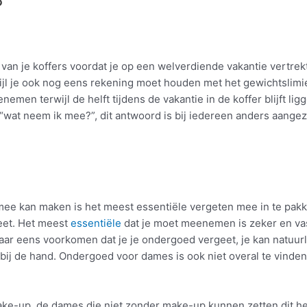
?
n van je koffers voordat je op een welverdiende vakantie vertrek
erwijl je ook nog eens rekening moet houden met het gewichtslim
men terwijl de helft tijdens de vakantie in de koffer blijft ligg
k “wat neem ik mee?”, dit antwoord is bij iedereen anders aang
mee kan maken is het meest essentiële vergeten mee in te pakken
eet. Het meest
essentiële
dat je moet meenemen is zeker en vast 
ar eens voorkomen dat je je ondergoed vergeet, je kan natuurl
 bij de hand. Ondergoed voor dames is ook niet overal te vinden
make-up, de dames die niet zonder make-up kunnen zetten dit het